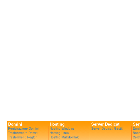
Domini
Hosting
Server Dedicati
Ser
Registrazione Domini
Hosting Windows
Server Dedicati Gestiti
Emai
Trasferimento Domini
Hosting Linux
Band
Trasferimenti Region.
Hosting Multidominio
Certi