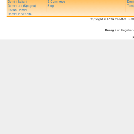
Domini Italiani
E-Commerce
Domi
Domini .es (Spagna)
Blog
Temp
Listino Domini
Domini in Vendita
Copyright © 2026 ORMAG. Tutti i d
Ormag
è un Registrar 