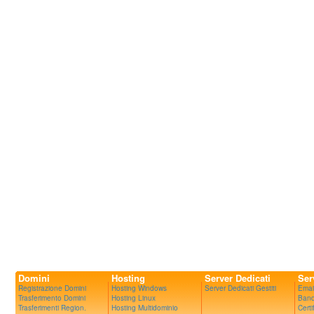
Domini
Hosting
Server Dedicati
Ser
Registrazione Domini
Hosting Windows
Server Dedicati Gestiti
Emai
Trasferimento Domini
Hosting Linux
Band
Trasferimenti Region.
Hosting Multidominio
Certi