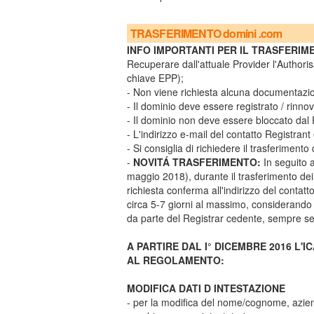
TRASFERIMENTO domini .com
INFO IMPORTANTI PER IL TRASFERIME
Recuperare dall'attuale Provider l'Authori
chiave EPP);
- Non viene richiesta alcuna documentazi
- Il dominio deve essere registrato / rinnov
- Il dominio non deve essere bloccato dal R
- L'indirizzo e-mail del contatto Registran
- Si consiglia di richiedere il trasferimen
-
NOVITÁ TRASFERIMENTO:
In seguito 
maggio 2018), durante il trasferimento dei 
richiesta conferma all'indirizzo del contat
circa 5-7 giorni al massimo, considerando 
da parte del Registrar cedente, sempre se 
A PARTIRE DAL I° DICEMBRE 2016 L'
AL REGOLAMENTO:
MODIFICA DATI D INTESTAZIONE
- per la modifica del nome/cognome, aziend