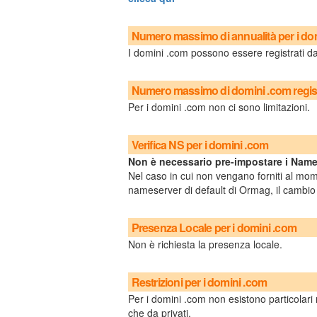
Numero massimo di annualità per i do
I domini .com possono essere registrati 
Numero massimo di domini .com regist
Per i domini .com non ci sono limitazioni.
Verifica NS per i domini .com
Non è necessario pre-impostare i Name
Nel caso in cui non vengano forniti al mome
nameserver di default di Ormag, il camb
Presenza Locale per i domini .com
Non è richiesta la presenza locale.
Restrizioni per i domini .com
Per i domini .com non esistono particolari 
che da privati.