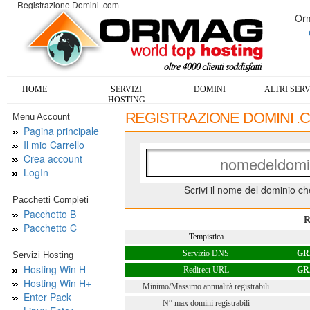
Registrazione Domini .com
Orm
HOME
SERVIZI
DOMINI
ALTRI SERV
HOSTING
REGISTRAZIONE DOMINI .
Menu Account
Pagina principale
Il mio Carrello
Crea account
LogIn
Scrivi il nome del dominio che
Pacchetti Completi
Pacchetto B
R
Pacchetto C
Tempistica
Servizio DNS
GR
Servizi Hosting
Hosting Win H
Redirect URL
GR
Hosting Win H+
Minimo/Massimo annualità registrabili
Enter Pack
N° max domini registrabili