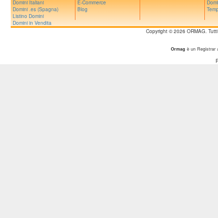
Domini Italiani
E-Commerce
Domi
Domini .es (Spagna)
Blog
Temp
Listino Domini
Domini in Vendita
Copyright © 2026 ORMAG. Tutti i d
Ormag
è un Registrar 