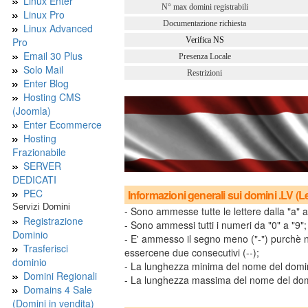
Linux Enter
N° max domini registrabili
Linux Pro
Documentazione richiesta
Linux Advanced
Pro
Verifica NS
Email 30 Plus
Presenza Locale
Solo Mail
Restrizioni
Enter Blog
Hosting CMS
(Joomla)
Enter Ecommerce
Hosting
Frazionabile
SERVER
DEDICATI
PEC
Informazioni generali sui domini .LV (Le
Servizi Domini
- Sono ammesse tutte le lettere dalla "a" a
Registrazione
- Sono ammessi tutti i numeri da "0" a "9";
Dominio
- E' ammesso il segno meno ("-") purchè no
Trasferisci
essercene due consecutivi (--);
dominio
- La lunghezza minima del nome del dominio 
Domini Regionali
- La lunghezza massima del nome del domini
Domains 4 Sale
(Domini in vendita)