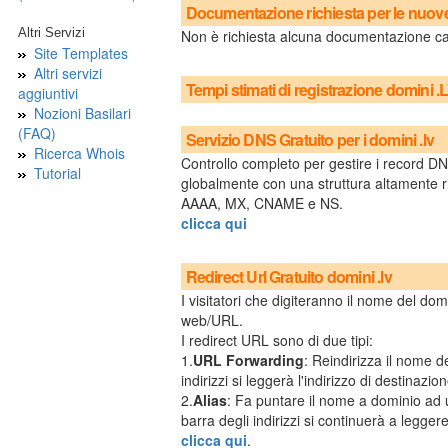
Documentazione richiesta per le nuove 
Altri Servizi
Non è richiesta alcuna documentazione ca
Site Templates
Altri servizi
Tempi stimati di registrazione domini .
aggiuntivi
Nozioni Basilari
(FAQ)
Servizio DNS Gratuito per i domini .lv
Ricerca Whois
Controllo completo per gestire i record DNS
Tutorial
globalmente con una struttura altamente r
AAAA, MX, CNAME e NS.
clicca qui
Redirect Url Gratuito domini .lv
I visitatori che digiteranno il nome del dom
web/URL.
I redirect URL sono di due tipi:
1.
URL Forwarding
: Reindirizza il nome d
indirizzi si leggerà l'indirizzo di destinazion
2.
Alias
: Fa puntare il nome a dominio ad 
barra degli indirizzi si continuerà a legger
clicca qui
.