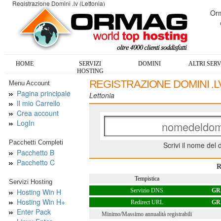
Registrazione Domini .lv (Lettonia)
Orm
HOME
SERVIZI
DOMINI
ALTRI SERV
HOSTING
REGISTRAZIONE DOMINI .L
Menu Account
Pagina principale
Lettonia
Il mio Carrello
Crea account
LogIn
Pacchetti Completi
Scrivi il nome del 
Pacchetto B
Pacchetto C
R
Tempistica
Servizi Hosting
Hosting Win H
Servizio DNS
GR
Hosting Win H+
Redirect URL
GR
Enter Pack
Minimo/Massimo annualità registrabili