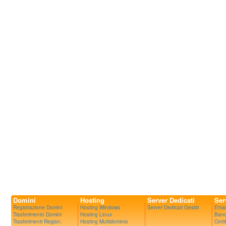
Domini
Hosting
Server Dedicati
Ser
Registrazione Domini
Hosting Windows
Server Dedicati Gestiti
Emai
Trasferimento Domini
Hosting Linux
Band
Trasferimenti Region.
Hosting Multidominio
Certi