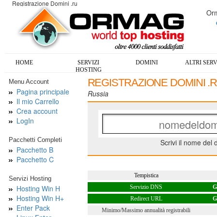
Registrazione Domini .ru
Orm
HOME
SERVIZI
DOMINI
ALTRI SERV
HOSTING
REGISTRAZIONE DOMINI .
Menu Account
Pagina principale
Russia
Il mio Carrello
Crea account
LogIn
Pacchetti Completi
Scrivi il nome del 
Pacchetto B
Pacchetto C
Tempistica
Servizi Hosting
Hosting Win H
Servizio DNS
G
Hosting Win H+
Redirect URL
G
Enter Pack
Minimo/Massimo annualità registrabili