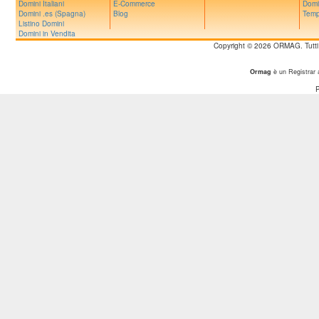
Domini Italiani
E-Commerce
Domi
Domini .es (Spagna)
Blog
Temp
Listino Domini
Domini in Vendita
Copyright © 2026 ORMAG. Tutti i d
Ormag
è un Registrar 