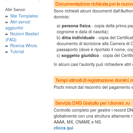
Documentazione richiesta per le nuove 
Altri Servizi
Sono richiesti alcuni documenti dall'Authori
Site Templates
dominio:
Altri servizi
a)
persona fisica
- copia della prima pa
aggiuntivi
cognome e data di nascita);
Nozioni Basilari
b)
ditta individuale
- copia del Certifica
(FAQ)
documento di iscrizione alla Camera di 
Ricerca Whois
passaporto (dove è riportato il nome, co
Tutorial
c)
soggetto giuridico
- copia del Certifi
In alcuni casi l'autority può richiedere altr
Tempi stimati di registrazione domini .r
Pochi minuti dal riscontro del pagamento e i
Servizio DNS Gratuito per i domini .ru
Controllo completo per gestire i record DNS
globalmente con una struttura altamente r
AAAA, MX, CNAME e NS.
clicca qui