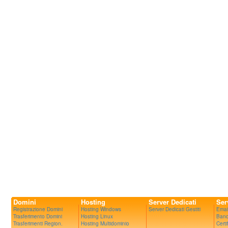
Domini
Hosting
Server Dedicati
Ser
Registrazione Domini
Hosting Windows
Server Dedicati Gestiti
Emai
Trasferimento Domini
Hosting Linux
Band
Trasferimenti Region.
Hosting Multidominio
Certi