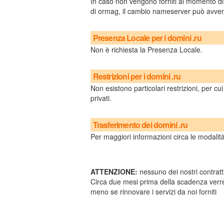
In caso non vengono forniti al momento di
di ormag, il cambio nameserver può avve
Presenza Locale per i domini .ru
Non è richiesta la Presenza Locale.
Restrizioni per i domini .ru
Non esistono particolari restrizioni, per c
privati.
Trasferimento dei domini .ru
Per maggiori informazioni circa le modalità
ATTENZIONE:
nessuno dei nostri contratti
Circa due mesi prima della scadenza verre
meno se rinnovare i servizi da noi forniti