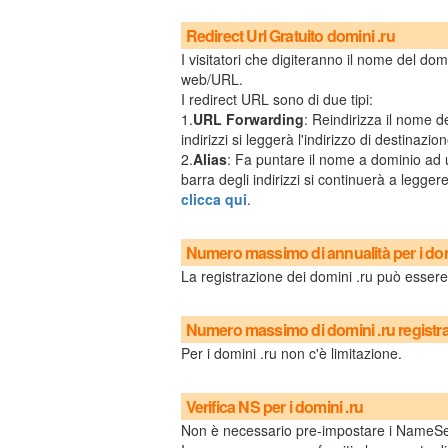
Redirect Url Gratuito domini .ru
I visitatori che digiteranno il nome del dom
web/URL.
I redirect URL sono di due tipi:
1.
URL Forwarding
: Reindirizza il nome d
indirizzi si leggerà l'indirizzo di destinazion
2.
Alias
: Fa puntare il nome a dominio ad 
barra degli indirizzi si continuerà a legger
clicca qui
.
Numero massimo di annualità per i dom
La registrazione dei domini .ru può essere 
Numero massimo di domini .ru registrab
Per i domini .ru non c'è limitazione.
Verifica NS per i domini .ru
Non è necessario pre-impostare i NameSe