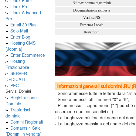
Linux Enter
N° max domini registrabili
Linux Pro
Documentazione richiesta
Linux Advanced
Pro
Verifica NS
Email 30 Plus
Presenza Locale
Solo Mail
Restrizioni
Enter Blog
Hosting CMS
(Joomla)
Enter Ecommerce
Hosting
Frazionabile
SERVER
DEDICATI
PEC
Informazioni generali sui domini .RU (
Servizi Domini
- Sono ammesse tutte le lettere dalla "a" a
Registrazione
- Sono ammessi tutti i numeri "0" a "9";
Dominio
- E' ammesso il segno meno ("-") purchè no
Trasferisci
essercene due consecutivi (--);
dominio
- La lunghezza minima del nome del dominio
Domini Regionali
- La lunghezza massima del nome del domini
Domains 4 Sale
(Domini in vendita)