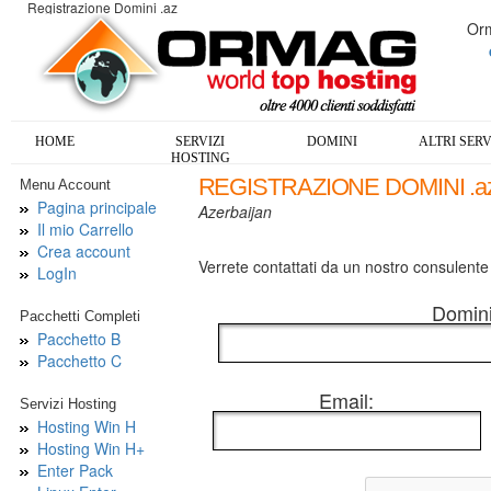
Registrazione Domini .az
Orm
HOME
SERVIZI
DOMINI
ALTRI SERV
HOSTING
REGISTRAZIONE DOMINI .az
Menu Account
Pagina principale
Azerbaijan
Il mio Carrello
Crea account
Verrete contattati da un nostro consulente p
LogIn
Domini
Pacchetti Completi
Pacchetto B
Pacchetto C
Email:
Servizi Hosting
Hosting Win H
Hosting Win H+
Enter Pack