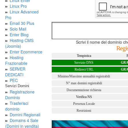
Linux Enter
Linux Pro
Linux Advanced
Pro
Email 30 Plus
Solo Mail
Enter Blog
Hosting CMS
Scrivi il nome del dominio che
(Joomla)
Regis
Enter Ecommerce
Tempistica
P
Hosting
Frazionabile
Servizio DNS
GRA
SERVER
Redirect URL
GRA
DEDICATI
Minimo/Massimo annualità registrabili
PEC
N° max domini registrabili
Servizi Domini
Documentazione richiesta
Registrazione
Dominio
Verifica NS
Trasferisci
Presenza Locale
dominio
Restrizioni
Domini Regionali
Domains 4 Sale
(Domini in vendita)