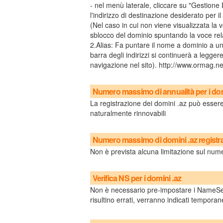
- nel menù laterale, cliccare su "Gestione
l'indirizzo di destinazione desiderato per il
(Nel caso in cui non viene visualizzata la
sblocco del dominio spuntando la voce rela
2.Alias: Fa puntare il nome a dominio a un
barra degli indirizzi si continuerà a legge
navigazione nel sito). http://www.ormag.n
Numero massimo di annualità per i dom
La registrazione dei domini .az può essere
naturalmente rinnovabili
Numero massimo di domini .az registra
Non è prevista alcuna limitazione sul numer
Verifica NS per i domini .az
Non è necessario pre-impostare i NameServ
risultino errati, verranno indicati tempor