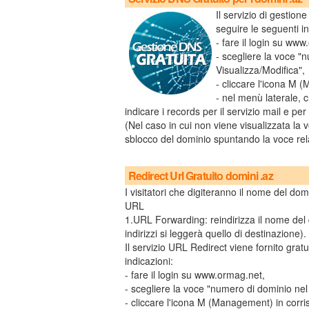
Il servizio di gestion
seguire le seguenti in
- fare il login su www
- scegliere la voce "
Visualizza/Modifica",
- cliccare l'icona M
- nel menù laterale, 
indicare i records per il servizio mail e per
(Nel caso in cui non viene visualizzata la
sblocco del dominio spuntando la voce rela
Redirect Url Gratuito domini .az
I visitatori che digiteranno il nome del dom
URL
1.URL Forwarding: reindirizza il nome del d
indirizzi si leggerà quello di destinazione).
Il servizio URL Redirect viene fornito gratu
indicazioni:
- fare il login su www.ormag.net,
- scegliere la voce "numero di dominio nel
- cliccare l'icona M (Management) in cor