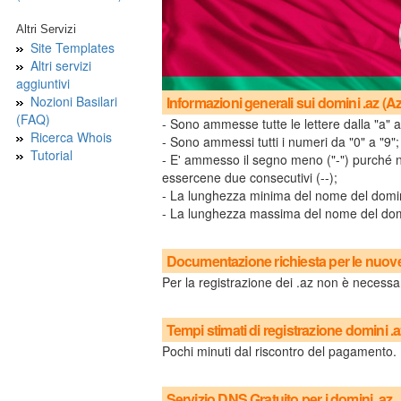
Altri Servizi
Site Templates
Altri servizi
aggiuntivi
Nozioni Basilari
Informazioni generali sui domini .az (A
(FAQ)
- Sono ammesse tutte le lettere dalla "a" a
Ricerca Whois
- Sono ammessi tutti i numeri da "0" a "9";
Tutorial
- E' ammesso il segno meno ("-") purché no
essercene due consecutivi (--);
- La lunghezza minima del nome del dominio
- La lunghezza massima del nome del domin
Documentazione richiesta per le nuove 
Per la registrazione dei .az non è neces
Tempi stimati di registrazione domini .
Pochi minuti dal riscontro del pagamento.
Servizio DNS Gratuito per i domini .az