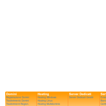
Domini
Hosting
Server Dedicati
Ser
Registrazione Domini
Hosting Windows
Server Dedicati Gestiti
Emai
Trasferimento Domini
Hosting Linux
Band
Trasferimenti Region.
Hosting Multidominio
Certi