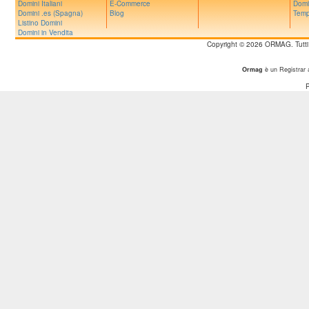
Domini Italiani
E-Commerce
Domi
Domini .es (Spagna)
Blog
Temp
Listino Domini
Domini in Vendita
Copyright © 2026 ORMAG. Tutti i d
Ormag
è un Registrar 