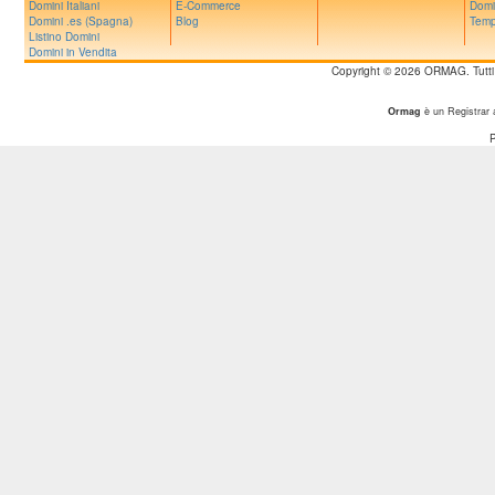
Domini Italiani
E-Commerce
Domi
Domini .es (Spagna)
Blog
Temp
Listino Domini
Domini in Vendita
Copyright © 2026 ORMAG. Tutti i d
Ormag
è un Registrar 