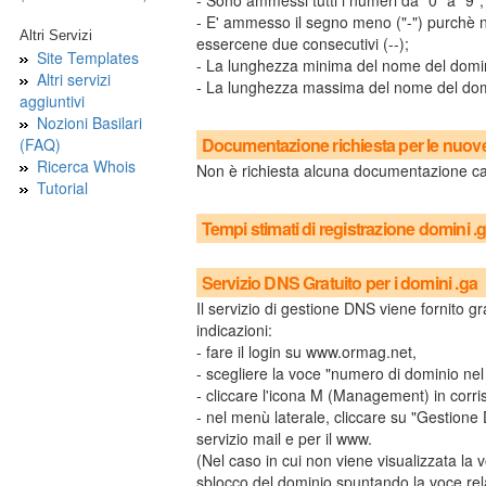
- Sono ammessi tutti i numeri da "0" a "9";
- E' ammesso il segno meno ("-") purchè no
Altri Servizi
essercene due consecutivi (--);
Site Templates
- La lunghezza minima del nome del dominio
Altri servizi
- La lunghezza massima del nome del domin
aggiuntivi
Nozioni Basilari
Documentazione richiesta per le nuove 
(FAQ)
Ricerca Whois
Non è richiesta alcuna documentazione ca
Tutorial
Tempi stimati di registrazione domini .
Servizio DNS Gratuito per i domini .ga
Il servizio di gestione DNS viene fornito gr
indicazioni:
- fare il login su www.ormag.net,
- scegliere la voce "numero di dominio nel
- cliccare l'icona M (Management) in cor
- nel menù laterale, cliccare su "Gestione
servizio mail e per il www.
(Nel caso in cui non viene visualizzata la
sblocco del dominio spuntando la voce rela