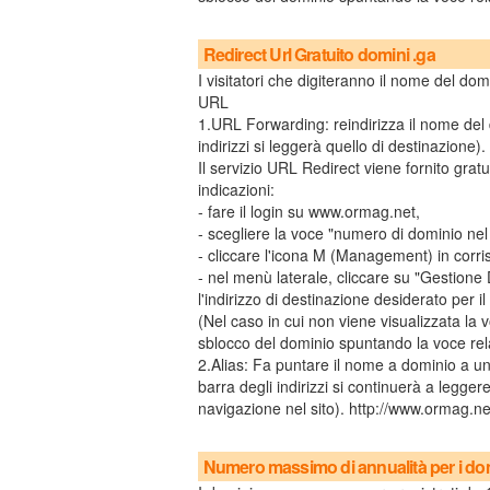
Redirect Url Gratuito domini .ga
I visitatori che digiteranno il nome del dom
URL
1.URL Forwarding: reindirizza il nome del d
indirizzi si leggerà quello di destinazione).
Il servizio URL Redirect viene fornito gratu
indicazioni:
- fare il login su www.ormag.net,
- scegliere la voce "numero di dominio nel
- cliccare l'icona M (Management) in cor
- nel menù laterale, cliccare su "Gestione
l'indirizzo di destinazione desiderato per il
(Nel caso in cui non viene visualizzata la
sblocco del dominio spuntando la voce rela
2.Alias: Fa puntare il nome a dominio a un
barra degli indirizzi si continuerà a legge
navigazione nel sito). http://www.ormag.n
Numero massimo di annualità per i dom