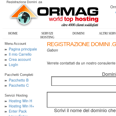
Registrazione Domini .ga
Orm
HOME
SERVIZI
DOMINI
ALTRI SERV
HOSTING
REGISTRAZIONE DOMINI .
Menu Account
Pagina principale
Gabon
Il mio Carrello
Crea account
Verrete contattati da un nostro consulente p
LogIn
Domini
Pacchetti Completi
Pacchetto B
Pacchetto C
Servizi Hosting
Hosting Win H
Hosting Win H+
Scrivi il nome del dominio che 
Enter Pack