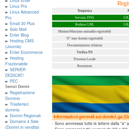
Linux Enter
Regis
Linux Pro
Tempistica
P
Linux Advanced
Pro
Servizio DNS
GR
Email 30 Plus
Redirect URL
GR
Solo Mail
Minimo/Massimo annualità registrabili
Enter Blog
N° max domini registrabili
Hosting CMS
Documentazione richiesta
(Joomla)
Enter Ecommerce
Verifica NS
Hosting
Presenza Locale
Frazionabile
Restrizioni
SERVER
DEDICATI
PEC
Servizi Domini
Registrazione
Dominio
Trasferisci
dominio
Domini Regionali
Informazioni generali sui domini .ga (
Domains 4 Sale
- Sono ammesse tutte le lettere dalla "a" a
(Domini in vendita)