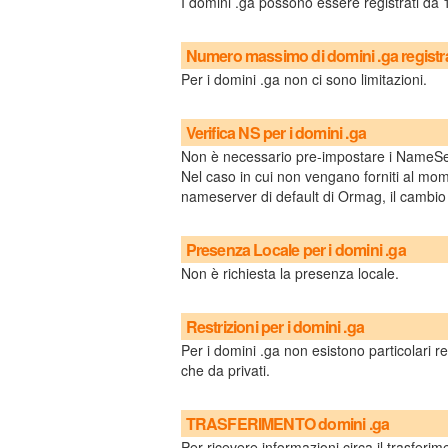
I domini .ga possono essere registrati da 1
Numero massimo di domini .ga registra
Per i domini .ga non ci sono limitazioni.
Verifica NS per i domini .ga
Non è necessario pre-impostare i NameSe
Nel caso in cui non vengano forniti al mome
nameserver di default di Ormag, il camb
Presenza Locale per i domini .ga
Non è richiesta la presenza locale.
Restrizioni per i domini .ga
Per i domini .ga non esistono particolari r
che da privati.
TRASFERIMENTO domini .ga
Per ricevere informazioni circa il trasferim