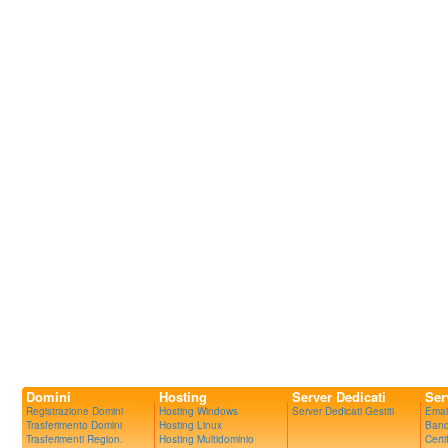
Domini
Hosting
Server Dedicati
Ser
Registrazione Domini
Hosting Windows
Server Dedicati Gestiti
Emai
Trasferimento Domini
Hosting Linux
Band
Trasferimenti Region.
Hosting Multidominio
Certi