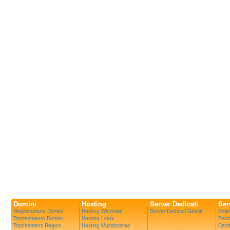
Domini
Hosting
Server Dedicati
Ser
Registrazione Domini
Hosting Windows
Server Dedicati Gestiti
Emai
Trasferimento Domini
Hosting Linux
Band
Trasferimenti Region.
Hosting Multidominio
Certi