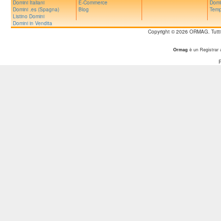
Domini Italiani
E-Commerce
Domi
Domini .es (Spagna)
Blog
Temp
Listino Domini
Domini in Vendita
Copyright © 2026 ORMAG. Tutti i d
Ormag
è un Registrar 