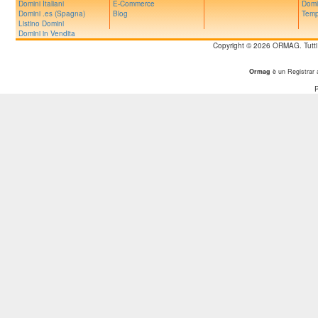
Domini Italiani
E-Commerce
Domi
Domini .es (Spagna)
Blog
Temp
Listino Domini
Domini in Vendita
Copyright © 2026 ORMAG. Tutti i d
Ormag
è un Registrar 