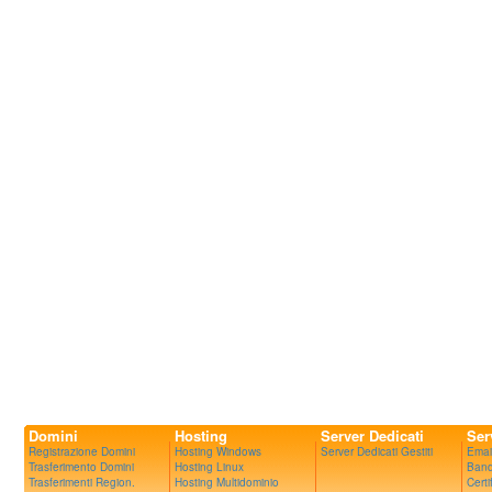
Domini
Hosting
Server Dedicati
Ser
Registrazione Domini
Hosting Windows
Server Dedicati Gestiti
Emai
Trasferimento Domini
Hosting Linux
Band
Trasferimenti Region.
Hosting Multidominio
Certi