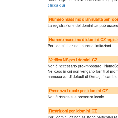
clicca qui
Numero massimo di annualità per i do
La registrazione dei domini .cz può essere 
Numero massimo di domini .CZ registra
Per i domini .cz non ci sono limitazioni.
Verifica NS per i domini .CZ
Non è necessario pre-impostare i NameSe
Nel caso in cui non vengano forniti al mome
nameserver di default di Ormag, il camb
Presenza Locale per i domini .CZ
Non è richiesta la presenza locale.
Restrizioni per i domini .CZ
Per i domini .cz non esistono particolari r