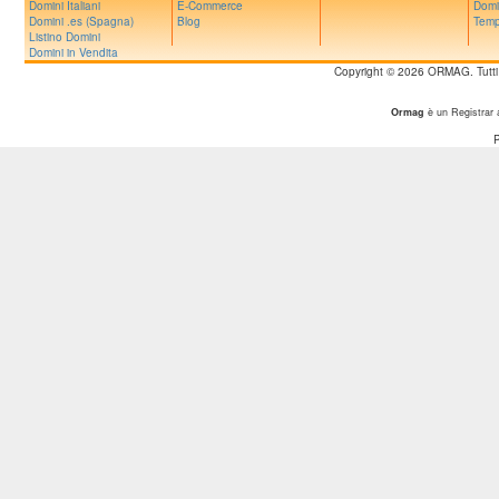
Domini Italiani
E-Commerce
Domi
Domini .es (Spagna)
Blog
Temp
Listino Domini
Domini in Vendita
Copyright © 2026 ORMAG. Tutti i d
Ormag
è un Registrar 