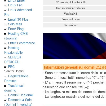
Linux Enter
N° max domini registrabili
Linux Pro
Documentazione richiesta
Linux Advanced
Pro
Verifica NS
Email 30 Plus
Presenza Locale
Solo Mail
Restrizioni
Enter Blog
Hosting CMS
(Joomla)
Enter Ecommerce
Hosting
Frazionabile
SERVER
DEDICATI
PEC
Informazioni generali sui domini .CZ (
Servizi Domini
- Sono ammesse tutte le lettere dalla "a" a
Registrazione
- Sono ammessi tutti i numeri da "0" a "9";
Dominio
- E' ammesso il segno meno ("-") purchè no
Trasferisci
essercene due consecutivi (--);
dominio
- La lunghezza minima del nome del dominio
Domini Regionali
- La lunghezza massima del nome del domini
Domains 4 Sale
(Domini in vendita)