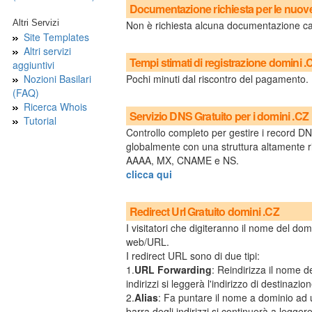
Documentazione richiesta per le nuove 
Altri Servizi
Non è richiesta alcuna documentazione ca
Site Templates
Altri servizi
Tempi stimati di registrazione domini .
aggiuntivi
Nozioni Basilari
Pochi minuti dal riscontro del pagamento.
(FAQ)
Ricerca Whois
Servizio DNS Gratuito per i domini .CZ
Tutorial
Controllo completo per gestire i record DNS
globalmente con una struttura altamente r
AAAA, MX, CNAME e NS.
clicca qui
Redirect Url Gratuito domini .CZ
I visitatori che digiteranno il nome del dom
web/URL.
I redirect URL sono di due tipi:
1.
URL Forwarding
: Reindirizza il nome d
indirizzi si leggerà l'indirizzo di destinazion
2.
Alias
: Fa puntare il nome a dominio ad 
barra degli indirizzi si continuerà a legger