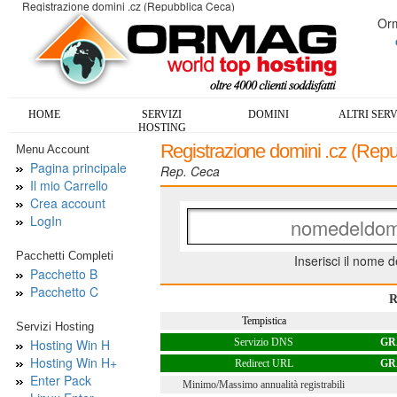
Registrazione domini .cz (Repubblica Ceca)
Orm
HOME
SERVIZI
DOMINI
ALTRI SERV
HOSTING
Registrazione domini .cz (Rep
Menu Account
Pagina principale
Rep. Ceca
Il mio Carrello
Crea account
LogIn
Pacchetti Completi
Inserisci il nome 
Pacchetto B
Pacchetto C
R
Tempistica
Servizi Hosting
Hosting Win H
Servizio DNS
GR
Hosting Win H+
Redirect URL
GR
Enter Pack
Minimo/Massimo annualità registrabili