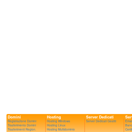
Domini
Hosting
Server Dedicati
Ser
Registrazione Domini
Hosting Windows
Server Dedicati Gestiti
Emai
Trasferimento Domini
Hosting Linux
Band
Trasferimenti Region.
Hosting Multidominio
Certi