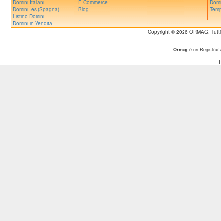
Domini Italiani
E-Commerce
Domi
Domini .es (Spagna)
Blog
Temp
Listino Domini
Domini in Vendita
Copyright © 2026 ORMAG. Tutti i d
Ormag
è un Registrar 