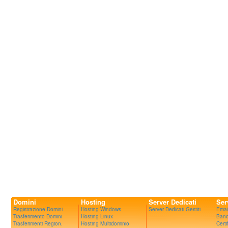
Domini
Hosting
Server Dedicati
Ser
Registrazione Domini
Hosting Windows
Server Dedicati Gestiti
Emai
Trasferimento Domini
Hosting Linux
Band
Trasferimenti Region.
Hosting Multidominio
Certi