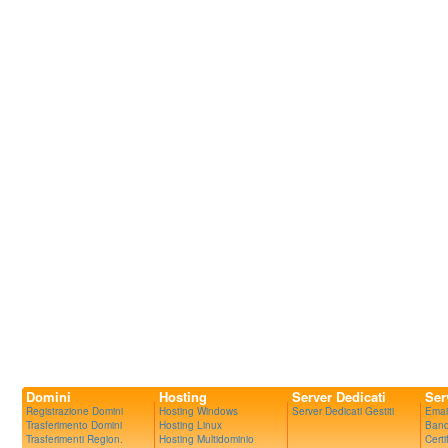
Domini
Hosting
Server Dedicati
Ser
Registrazione Domini
Hosting Windows
Server Dedicati Gestiti
Emai
Trasferimento Domini
Hosting Linux
Band
Trasferimenti Region.
Hosting Multidominio
Certi