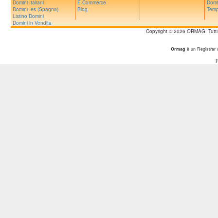
Domini Italiani
E-Commerce
Domi
Domini .es (Spagna)
Blog
Temp
Listino Domini
Domini in Vendita
Copyright © 2026 ORMAG. Tutti i d
Ormag
è un Registrar 